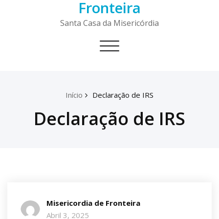
Fronteira
Skip
to
Santa Casa da Misericórdia
content
Toggle
navigation
Início
Declaração de IRS
Declaração de IRS
Misericordia de Fronteira
Abril 3, 2025