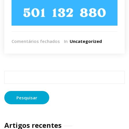
em
Comentários fechados
In
Uncategorized
Declaração
de
IRS
Pesquisar
por:
Artigos recentes