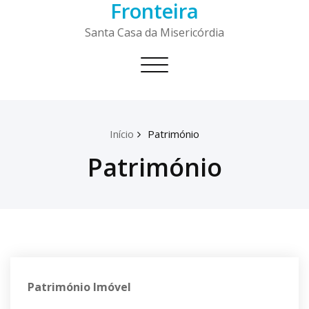
Fronteira
Skip
to
Santa Casa da Misericórdia
content
Toggle
navigation
Início
Património
Património
Património
Imóvel