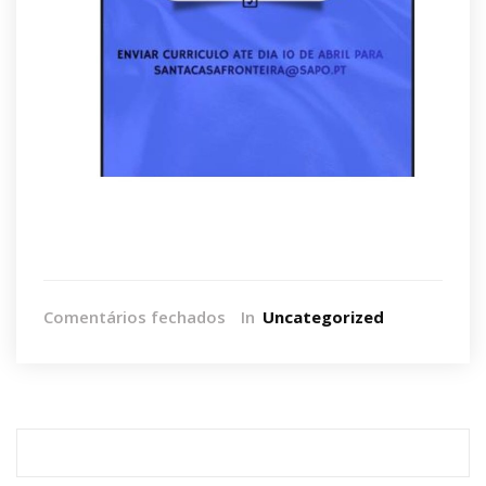
em
Comentários fechados
In
Uncategorized
Oferta
de
Emprego
Pesquisar
por: