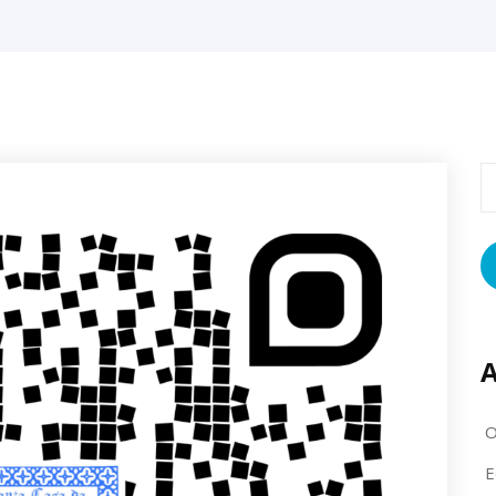
P
p
A
O
E