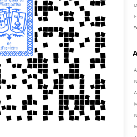
D
E
E
A
A
N
A
M
N
M